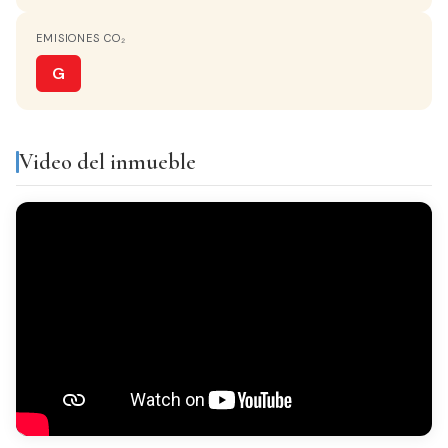
AGUA CALIENTE
EMISIONES CO₂
Termo Eléctrico
G
COCINA
Independiente
Video del inmueble
TERRAZA
20 m²
JARDÍN
2.650 m²
VISTAS
Valle y Montañas
Equipamiento y servicios