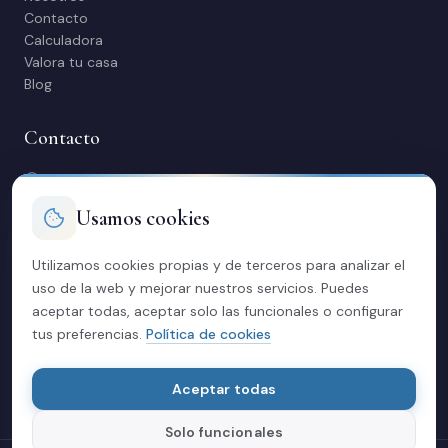
Contacto
Calculadora
Valora tu casa
Blog
Contacto
C/ Manuel Maestre 31, 03600 Elda (Alicante)
966 980 245
Usamos cookies
contacto@soriacasas.com
L-V: 10:00-14:00 y 16:30-20:30
Utilizamos cookies propias y de terceros para analizar el
uso de la web y mejorar nuestros servicios. Puedes
Legal
aceptar todas, aceptar solo las funcionales o configurar
tus preferencias.
Política de cookies
Política de privacidad
Aviso legal
Cookies
Aceptar todas
Solo funcionales