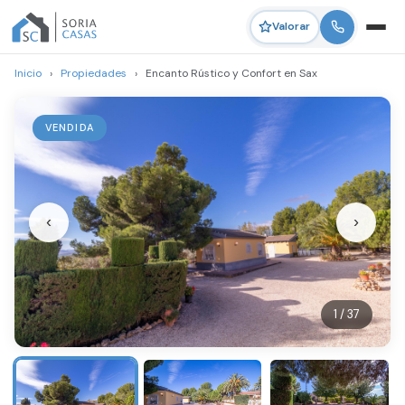
Valorar
Inicio
›
Propiedades
›
Encanto Rústico y Confort en Sax
VENDIDA
‹
›
1 / 37