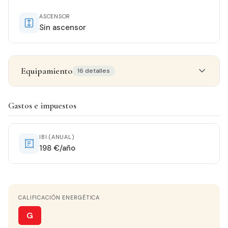
ASCENSOR
Sin ascensor
Equipamiento
16 detalles
Detalles del inmueble
Gastos e impuestos
ESTADO
Entrar a vivir
IBI (ANUAL)
198 €/año
ORIENTACIÓN
Este Oeste
CALIFICACIÓN ENERGÉTICA
CALEFACCIÓN
Chimenea
G