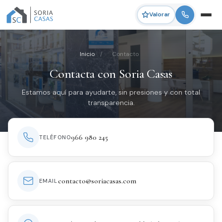
Valorar
Inicio
/
Contacto
Contacta con Soria Casas
Estamos aquí para ayudarte, sin presiones y con total
transparencia.
966 980 245
TELÉFONO
contacto@soriacasas.com
EMAIL