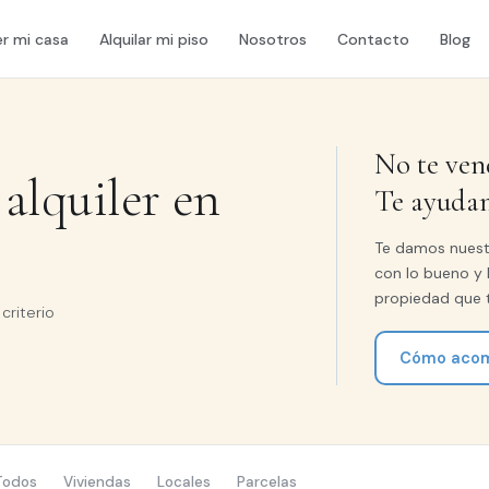
r mi casa
Alquilar mi piso
Nosotros
Contacto
Blog
No te ven
alquiler en
Te ayuda
Te damos nuestr
con lo bueno y 
propiedad que t
criterio
Cómo acom
Todos
Viviendas
Locales
Parcelas