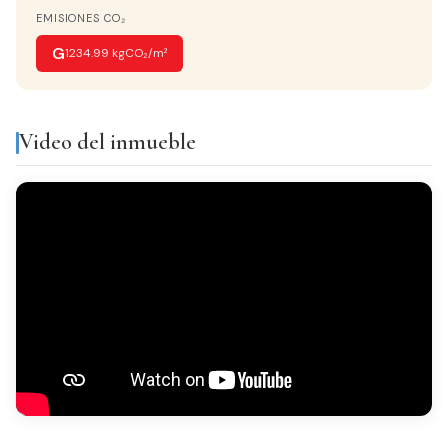
VISTAS
EMISIONES CO₂
A la calle
G
1234.99 kgCO₂/m²
AMUEBLADO
Semi
Video del inmueble
Equipamiento y servicios
Aire
Balcón
acondicionado
Galería
Despensa
Luminoso
Todo exterior
Acabados