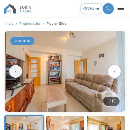
Valorar
Inicio
›
Propiedades
›
Piso en Elda
VENDIDA
‹
›
1 / 19