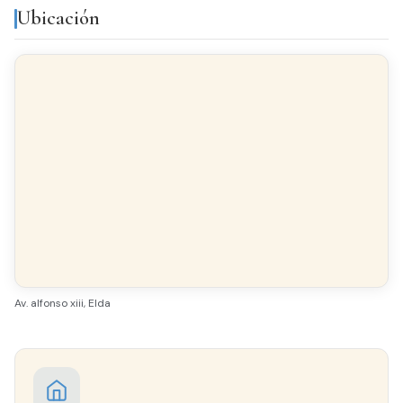
Ubicación
SUELO
Gres
CARPINTERÍA INTERIOR
Roble
CARPINTERÍA EXTERIOR
Aluminio
Av. alfonso xiii, Elda