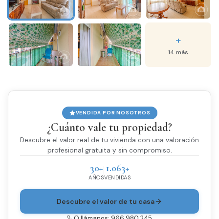
+
14 más
VENDIDA POR NOSOTROS
¿Cuánto vale tu propiedad?
Descubre el valor real de tu vivienda con una valoración
profesional gratuita y sin compromiso.
30+
1.063+
AÑOS
VENDIDAS
Descubre el valor de tu casa
O llámanos: 966 980 245