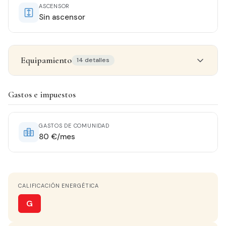
ASCENSOR
Sin ascensor
Equipamiento
14 detalles
Detalles del inmueble
Gastos e impuestos
ORIENTACIÓN
Este Oeste
GASTOS DE COMUNIDAD
80 €/mes
AGUA CALIENTE
Calentador Butano
CALIFICACIÓN ENERGÉTICA
COCINA
Independiente
G