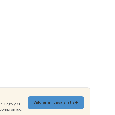
Valorar mi casa gratis
n juego y el
in compromiso.