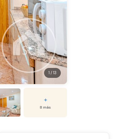
1 / 13
+
8 más