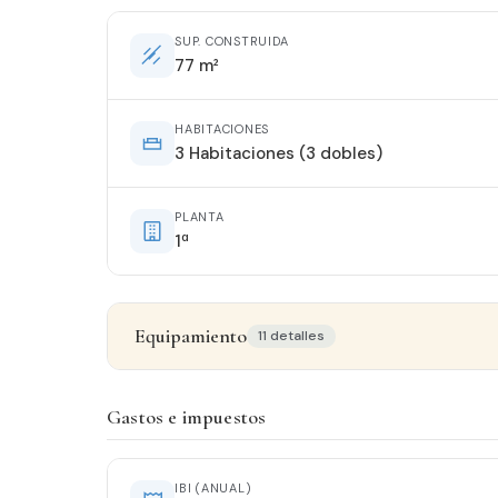
SUP. CONSTRUIDA
77 m²
HABITACIONES
3 Habitaciones (3 dobles)
PLANTA
1ª
Equipamiento
11 detalles
Detalles del inmueble
Gastos e impuestos
ESTADO
Entrar a vivir
IBI (ANUAL)