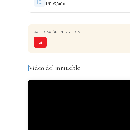
161 €/año
COCINA
Independiente
CALIFICACIÓN ENERGÉTICA
Equipamiento y servicios
G
Aire acondicionado
Gale
Video del inmueble
Todo exterior
Acabados
SUELO