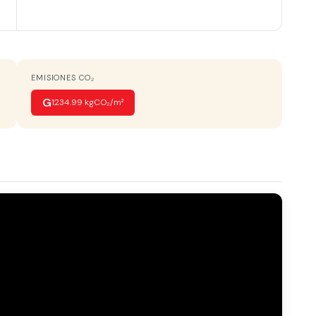
VISTAS
Monta?as
EMISIONES CO₂
G
1234.99 kgCO₂/m²
ría
Luminoso
CARPINTERÍA INTERIOR