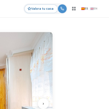
ES
EN
Valora tu casa
›