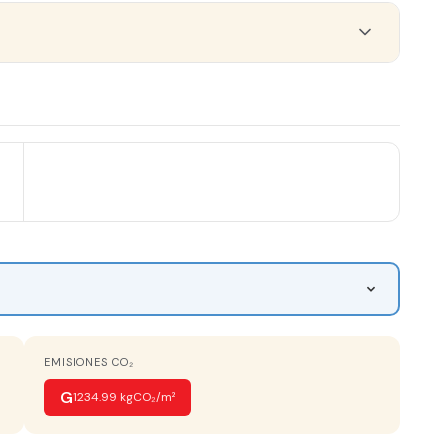
EMISIONES CO₂
G
1234.99 kgCO₂/m²
🏗️
Obra nueva