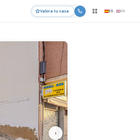
ES
EN
Valora tu casa
›