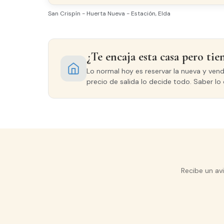
% Financiación
Plazo
(hipoteca)
(años)
San Crispín - Huerta Nueva - Estación, Elda
¿Te encaja esta casa pero tie
CALCULAR G
Lo normal hoy es reservar la nueva y ven
precio de salida lo decide todo. Saber lo 
Recibe un av