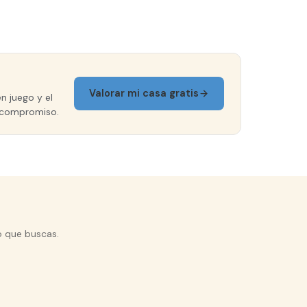
Valorar mi casa gratis
n juego y el
in compromiso.
o que buscas.