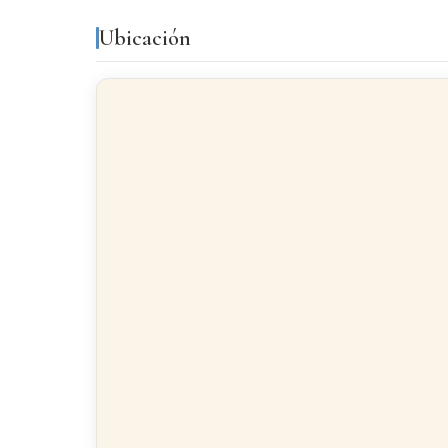
Ubicación
DATOS DE LA COMPRA
Precio de compraventa
Bonificaciones fiscales
Menor de 35 años
HASTA -4%
Familia numerosa
HASTA -7%
Discapacidad ≥ 33%
Vivienda habitual
Tipo general: ITP del 9% para inmuebles de hasta 1.
Financiación