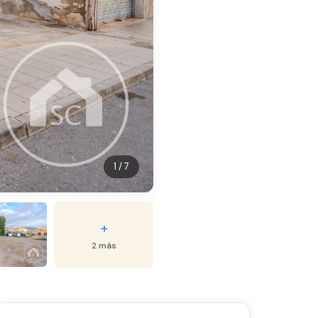
1 / 7
+
2 más