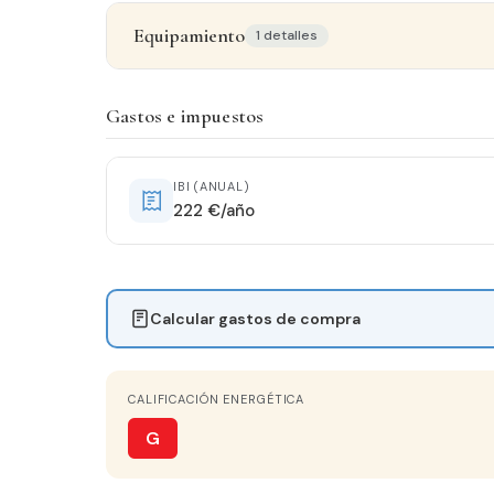
Equipamiento
1 detalles
Equipamiento y servicios
Gastos e impuestos
Galería
IBI (ANUAL)
222 €/año
Calcular gastos de compra
TIPO DE VIVIENDA
CALIFICACIÓN ENERGÉTICA
G
🏠
Segunda mano