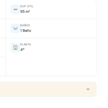
SUP. ÚTIL
95 m²
BAÑOS
1 Baño
PLANTA
4ª