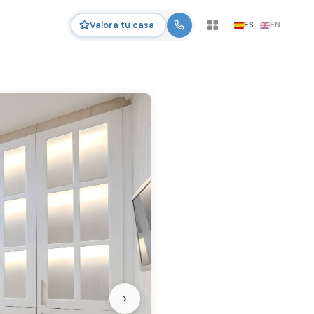
ES
EN
Valora tu casa
›