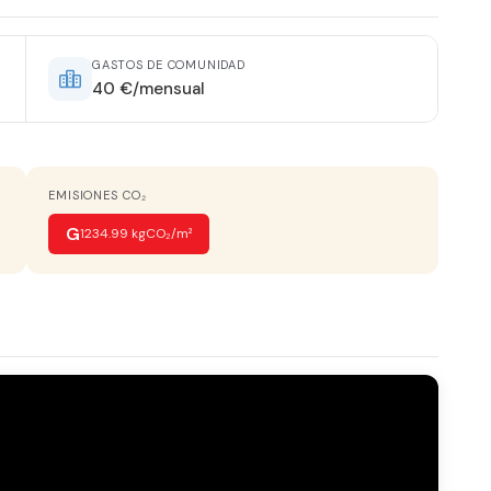
AGUA CALIENTE
Gas Ciudad
GASTOS DE COMUNIDAD
40 €/mensual
VISTAS
Monta?as
EMISIONES CO₂
G
1234.99 kgCO₂/m²
tero
Armarios empotrados
ría
Luminoso
 exterior