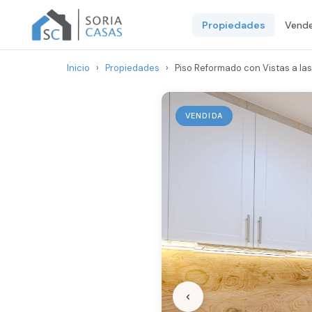
Propiedades
Vende
Inicio
›
Propiedades
›
Piso Reformado con Vistas a las
VENDIDA
‹