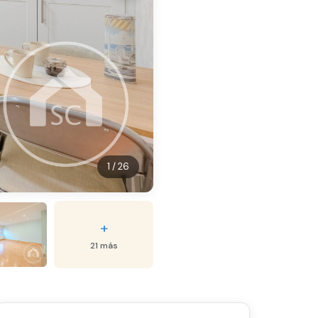
1 / 26
+
21 más