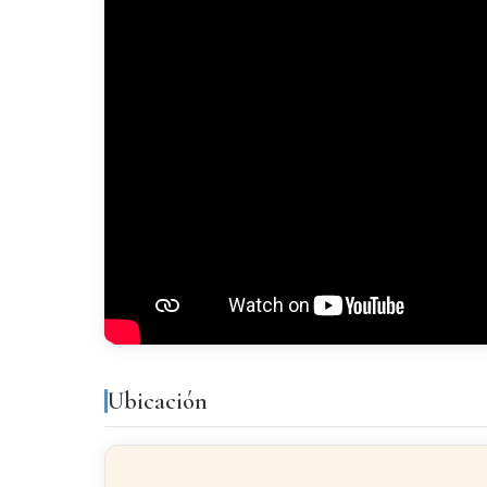
Acabados
SUELO
Tarima Flotante
CARPINTERÍA EXTERIOR
Aluminio/Climalit
Ubicación