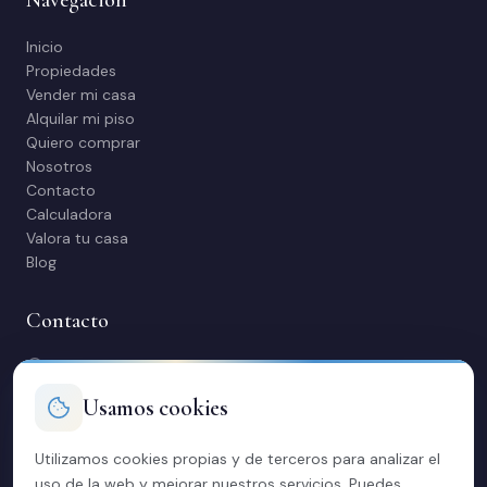
Navegación
Inicio
Propiedades
Vender mi casa
Alquilar mi piso
Quiero comprar
Nosotros
Contacto
Calculadora
Valora tu casa
Blog
Contacto
C/ Manuel Maestre 31, 03600 Elda (Alicante)
966 980 245
Usamos cookies
contacto@soriacasas.com
L-V: 10:00-14:00 y 16:30-20:30
Utilizamos cookies propias y de terceros para analizar el
uso de la web y mejorar nuestros servicios. Puedes