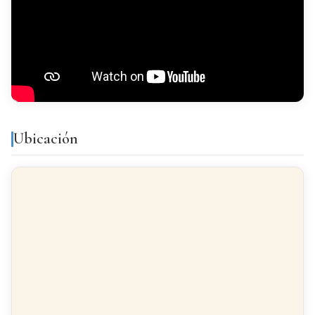
Galería
Luminoso
Alarma
Todo exterior
Acabados
Ubicación
SUELO
Terrazo
CARPINTERÍA INTERIOR
Sapeli
CARPINTERÍA EXTERIOR
Aluminio/Climalit