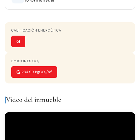
15 €/mensual
CALEFACCIÓN
No tiene calefacción
CALIFICACIÓN ENERGÉTICA
AGUA CALIENTE
Gas Ciudad
G
COCINA
EMISIONES CO₂
Independiente
G
1234.99 kgCO₂/m²
VISTAS
Monta?as
Video del inmueble
Equipamiento y servicios
Gas ciudad
Balcón