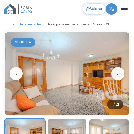
Valorar
Inicio
›
Propiedades
›
Piso para entrar a vivir en Alfonso XIII
VENDIDA
‹
›
1 / 21