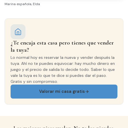
Marina española, Elda
Equipamiento y servicios
Aire
Balcón
acondicionado
¿Te encaja esta casa pero tienes que vender
la tuya?
Galería
Luminoso
Lo normal hoy es reservar la nueva y vender después la
tuya. Ahí no te puedes equivocar: hay mucho dinero en
Todo exterior
juego y el precio de salida lo decide todo. Saber lo que
vale la tuya es lo que te dice si puedes dar el paso.
Gratis y sin compromiso.
Acabados
Valorar mi casa gratis
CARPINTERÍA INTERIOR
Roble