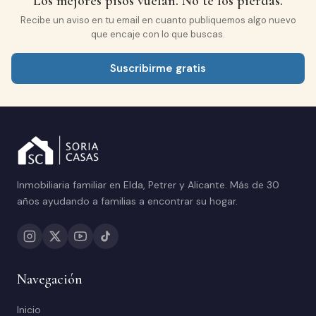
Los mejores pisos vuelan. No te los pierdas.
CARPINTERÍA EXTERIOR
Aluminio/Climalit
Recibe un aviso en tu email en cuanto publiquemos algo nuevo
que encaje con lo que buscas.
Suscribirme gratis
Inmobiliaria familiar en Elda, Petrer y Alicante. Más de 30
años ayudando a familias a encontrar su hogar.
Navegación
Inicio