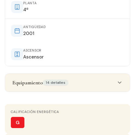
PLANTA
4ª
ANTIGÜEDAD
2001
ASCENSOR
Ascensor
Equipamiento
14 detalles
Detalles del inmueble
CALIFICACIÓN ENERGÉTICA
ESTADO
Buen estado
G