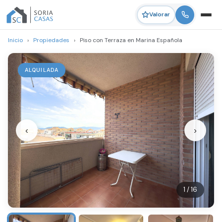
Valorar
Inicio
›
Propiedades
›
Piso con Terraza en Marina Española
ALQUILADA
‹
›
1 / 16