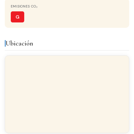
ORIENTACIÓN
EMISIONES CO₂
Sur
G
CALEFACCIÓN
Split en pared
Ubicación
COCINA
Cocina-Office
TERRAZA
8 m²
VISTAS
Al Mar
AMUEBLADO
Amueblado