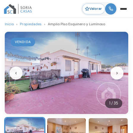
Valorar
Inicio
›
Propiedades
›
Amplio Piso Esquinero y Luminoso
VENDIDA
‹
›
1 / 35