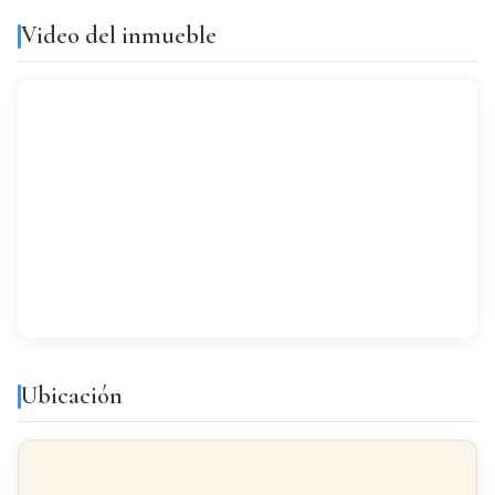
Sí
Video del inmueble
VISTAS
Despejados
AMUEBLADO
Amueblado
Equipamiento y servicios
Armarios
Trastero
empotrados
Ubicación
Balcón
Galería
Luminoso
Techos altos