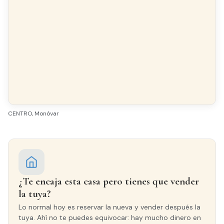
Todo exterior
Acabados
SUELO
Terrazo
CENTRO, Monóvar
CARPINTERÍA INTERIOR
Sapeli
CARPINTERÍA EXTERIOR
Madera
¿Te encaja esta casa pero tienes que vender
la tuya?
Lo normal hoy es reservar la nueva y vender después la
tuya. Ahí no te puedes equivocar: hay mucho dinero en