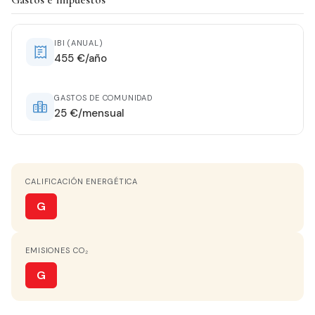
ESTADO
De origen
IBI (ANUAL)
455 €/año
ORIENTACIÓN
Noreste
GASTOS DE COMUNIDAD
25 €/mensual
CALEFACCIÓN
No tiene calefacción
CALIFICACIÓN ENERGÉTICA
AGUA CALIENTE
No Tiene
G
COCINA
EMISIONES CO₂
Independiente
G
TERRAZA