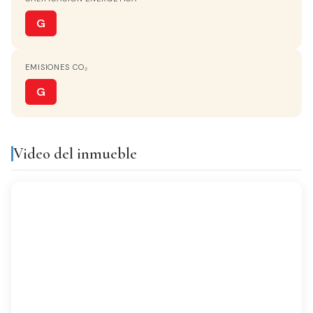
AGUA CALIENTE
Termo Eléctrico
G
COCINA
EMISIONES CO₂
Independiente
G
VISTAS
Despejados
Video del inmueble
Equipamiento y servicios
Aire
Balcón
acondicionado
Galería
Luminoso