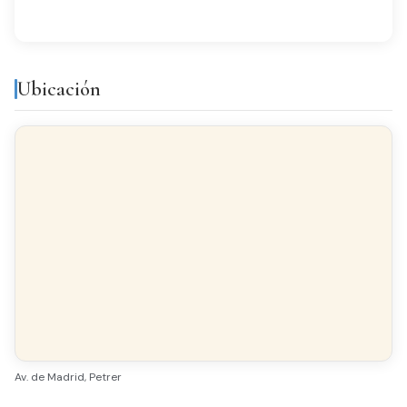
Todo exterior
Acabados
Ubicación
SUELO
Gres
CARPINTERÍA INTERIOR
Lacado Blanco
CARPINTERÍA EXTERIOR
Aluminio
Av. de Madrid, Petrer