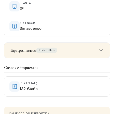
PLANTA
3ª
ASCENSOR
Sin ascensor
Equipamiento
13 detalles
Detalles del inmueble
Gastos e impuestos
ESTADO
Entrar a vivir
IBI (ANUAL)
182 €/año
ORIENTACIÓN
Suroeste
CALIFICACIÓN ENERGÉTICA