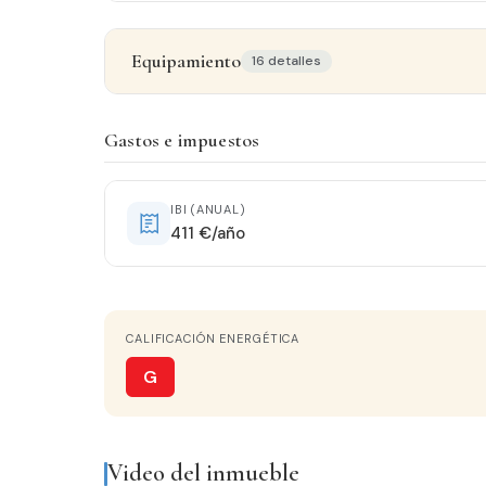
Equipamiento
16 detalles
Detalles del inmueble
Gastos e impuestos
ESTADO
Entrar a vivir
IBI (ANUAL)
411 €/año
CALEFACCIÓN
Split en pared
CALIFICACIÓN ENERGÉTICA
COCINA
Independiente
G
AMUEBLADO
Amueblado
Video del inmueble