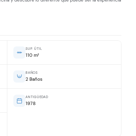
icina y descubre lo diferente que puede ser la experiencia
SUP. ÚTIL
110 m²
BAÑOS
2 Baños
ANTIGÜEDAD
1978