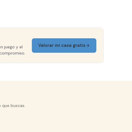
Valorar mi casa gratis
n juego y el
in compromiso.
o que buscas.