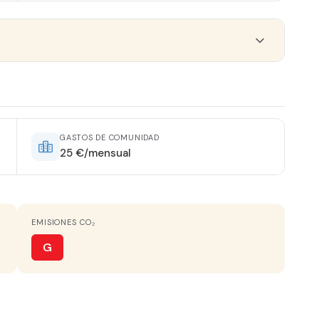
ORIENTACIÓN
Noroeste
GASTOS DE COMUNIDAD
25 €/mensual
AGUA CALIENTE
Termo Eléctrico
EMISIONES CO₂
VISTAS
Monta?as
G