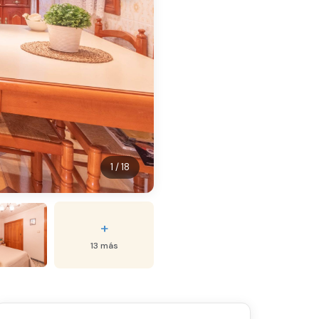
1 / 18
+
13 más