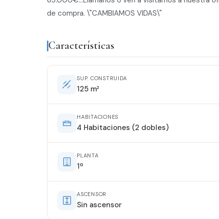
65.000€...Llámanos o ven a visitarnos a nuestra of
de compra. \"CAMBIAMOS VIDAS\"
Características
SUP. CONSTRUIDA
125 m²
HABITACIONES
4 Habitaciones (2 dobles)
PLANTA
1ª
ASCENSOR
Sin ascensor