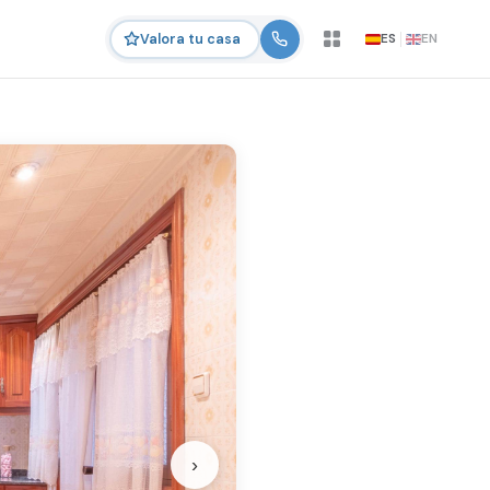
ES
EN
Valora tu casa
›