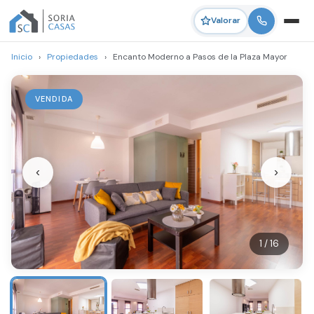
Valorar
Inicio
›
Propiedades
›
Encanto Moderno a Pasos de la Plaza Mayor
VENDIDA
‹
›
1 / 16