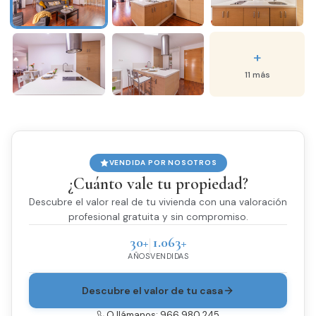
+
11 más
VENDIDA POR NOSOTROS
¿Cuánto vale tu propiedad?
Descubre el valor real de tu vivienda con una valoración
profesional gratuita y sin compromiso.
30+
1.063+
AÑOS
VENDIDAS
Descubre el valor de tu casa
O llámanos: 966 980 245