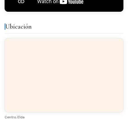
Galería
Luminoso
Todo exterior
Ubicación
Acabados
SUELO
Tarima Flotante
CARPINTERÍA INTERIOR
Roble
CARPINTERÍA EXTERIOR
Aluminio/Climalit
Centro, Elda