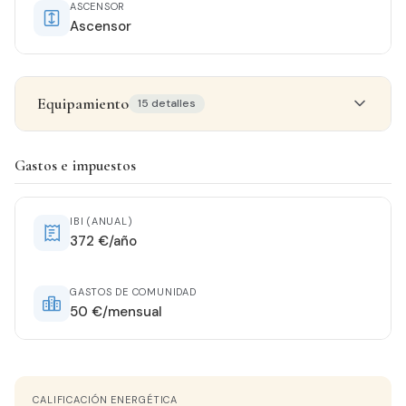
ASCENSOR
Ascensor
Equipamiento
15 detalles
Detalles del inmueble
Gastos e impuestos
ESTADO
Seminuevo
IBI (ANUAL)
372 €/año
ORIENTACIÓN
Norte
GASTOS DE COMUNIDAD
50 €/mensual
CALEFACCIÓN
Preinstalación por conducto
CALIFICACIÓN ENERGÉTICA