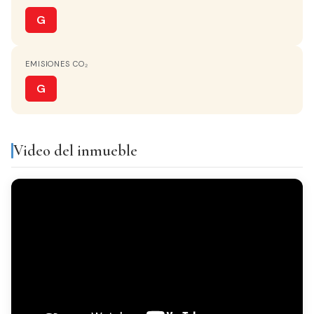
AGUA CALIENTE
Termo Eléctrico
G
COCINA
EMISIONES CO₂
Americana
G
VISTAS
Monta?as
Video del inmueble
AMUEBLADO
Amueblado
Equipamiento y servicios
Armarios
Balcón
empotrados