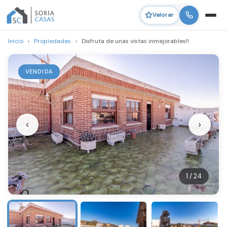
Valorar
Inicio
›
Propiedades
›
Disfruta de unas vistas inmejorables!!
VENDIDA
‹
›
1 / 24