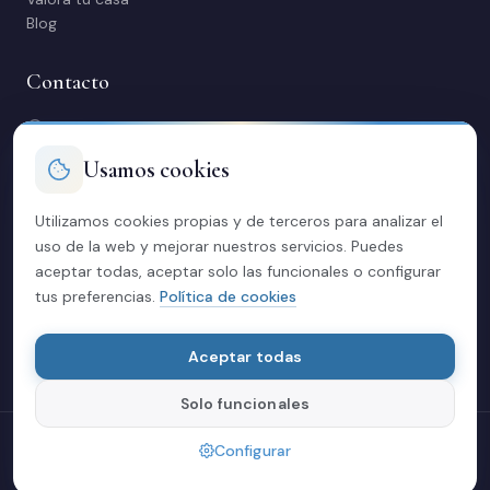
Blog
Contacto
C/ Manuel Maestre 31, 03600 Elda (Alicante)
966 980 245
Usamos cookies
contacto@soriacasas.com
L-V: 10:00-14:00 y 16:30-20:30
Utilizamos cookies propias y de terceros para analizar el
uso de la web y mejorar nuestros servicios. Puedes
Legal
aceptar todas, aceptar solo las funcionales o configurar
tus preferencias.
Política de cookies
Política de privacidad
Aviso legal
Cookies
Aceptar todas
Solo funcionales
© 2026 Soria Casas
Configurar
Hecha con cariño en Elda