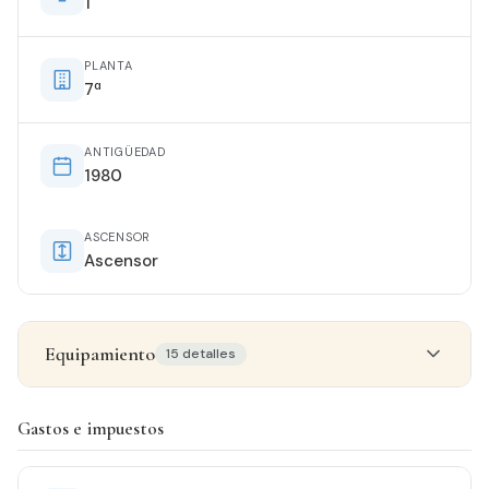
1
PLANTA
7ª
ANTIGÜEDAD
1980
ASCENSOR
Ascensor
Equipamiento
15 detalles
Detalles del inmueble
Gastos e impuestos
ESTADO
De origen