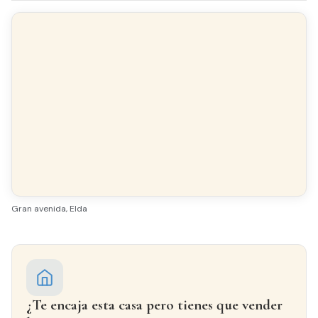
Equipamiento y servicios
Armarios
Chimenea
empotrados
Balcón
Galería
Luminoso
Todo exterior
Acabados
Gran avenida, Elda
SUELO
Mármol
CARPINTERÍA INTERIOR
¿Te encaja esta casa pero tienes que vender
Sapeli