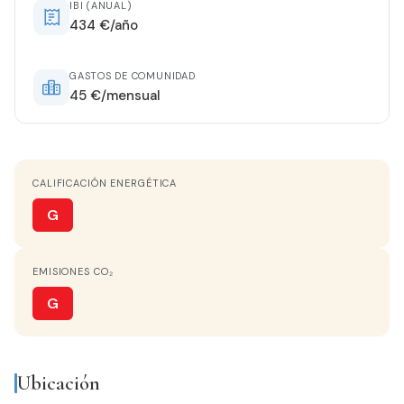
IBI (ANUAL)
434 €/año
ORIENTACIÓN
Sureste
GASTOS DE COMUNIDAD
45 €/mensual
AGUA CALIENTE
Termo Eléctrico
CALIFICACIÓN ENERGÉTICA
COCINA
Independiente
G
TERRAZA
EMISIONES CO₂
60 m²
G
VISTAS
Despejados
Ubicación