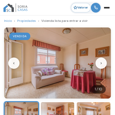
Valorar
Inicio
›
Propiedades
›
Vivienda lista para entrar a vivir
VENDIDA
‹
›
1 / 10