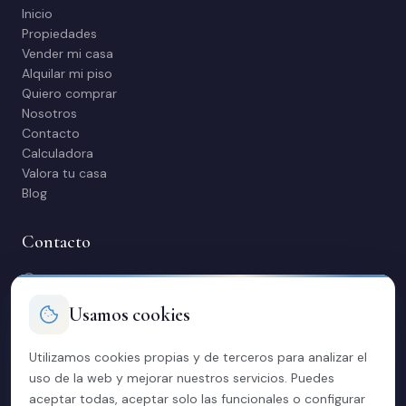
Inicio
Propiedades
Vender mi casa
Alquilar mi piso
Quiero comprar
Nosotros
Contacto
Calculadora
Valora tu casa
Blog
Contacto
C/ Manuel Maestre 31, 03600 Elda (Alicante)
966 980 245
Usamos cookies
contacto@soriacasas.com
L-V: 10:00-14:00 y 16:30-20:30
Utilizamos cookies propias y de terceros para analizar el
uso de la web y mejorar nuestros servicios. Puedes
Legal
aceptar todas, aceptar solo las funcionales o configurar