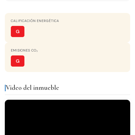
CALEFACCIÓN
Split en pared
CALIFICACIÓN ENERGÉTICA
AGUA CALIENTE
Termo Eléctrico
G
COCINA
EMISIONES CO₂
Independiente
G
VISTAS
A la Calle
Video del inmueble
Equipamiento y servicios
Aire
Armarios
acondicionado
empotrados