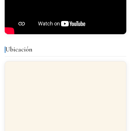
Balcón
Galería
Luminoso
Todo exterior
Acabados
Ubicación
SUELO
Terrazo
CARPINTERÍA INTERIOR
Madera
CARPINTERÍA EXTERIOR
Aluminio/Climalit