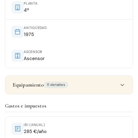
PLANTA
4ª
ANTIGÜEDAD
1975
ASCENSOR
Ascensor
Equipamiento
11 detalles
Detalles del inmueble
Gastos e impuestos
ESTADO
Para reformar
IBI (ANUAL)
285 €/año