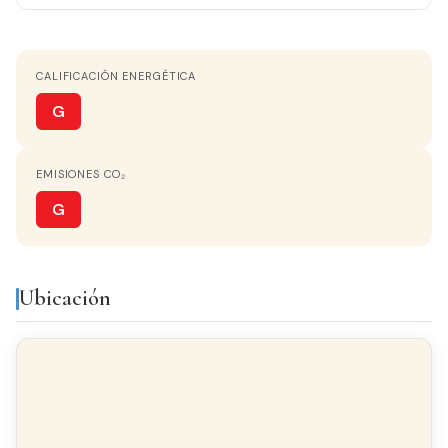
ORIENTACIÓN
Oeste
CALIFICACIÓN ENERGÉTICA
COCINA
Independiente
G
VISTAS
EMISIONES CO₂
Monta?as
G
Equipamiento y servicios
Ubicación
Balcón
Galería
Luminoso
Todo exterior