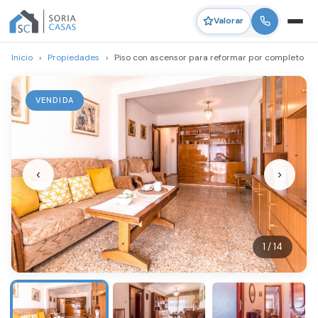
Valorar
Inicio
›
Propiedades
›
Piso con ascensor para reformar por completo
VENDIDA
‹
›
1 / 14