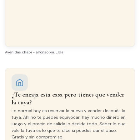
Acabados
SUELO
Terrazo
CARPINTERÍA INTERIOR
Avenidas chapí - alfonso xiii, Elda
Madera
CARPINTERÍA EXTERIOR
Madera
¿Te encaja esta casa pero tienes que vender
la tuya?
Lo normal hoy es reservar la nueva y vender después la
tuya. Ahí no te puedes equivocar: hay mucho dinero en
juego y el precio de salida lo decide todo. Saber lo que
vale la tuya es lo que te dice si puedes dar el paso.
Gratis y sin compromiso.