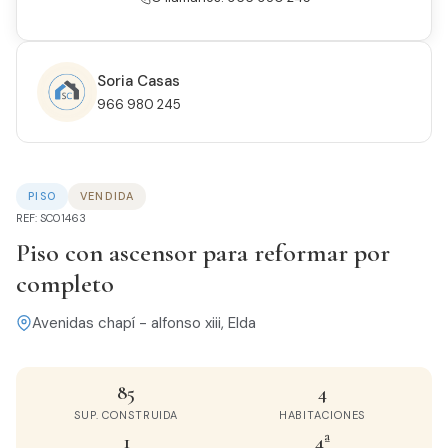
Soria Casas
966 980 245
PISO
VENDIDA
REF: SC01463
Piso con ascensor para reformar por
completo
Avenidas chapí - alfonso xiii, Elda
85
4
SUP. CONSTRUIDA
HABITACIONES
1
4ª