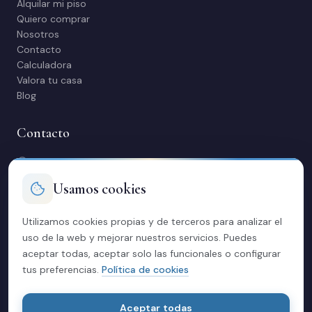
Alquilar mi piso
Quiero comprar
Nosotros
Contacto
Calculadora
Valora tu casa
Blog
Contacto
C/ Manuel Maestre 31, 03600 Elda (Alicante)
966 980 245
Usamos cookies
contacto@soriacasas.com
L-V: 10:00-14:00 y 16:30-20:30
Utilizamos cookies propias y de terceros para analizar el
uso de la web y mejorar nuestros servicios. Puedes
Legal
aceptar todas, aceptar solo las funcionales o configurar
tus preferencias.
Política de cookies
Política de privacidad
Aviso legal
Cookies
Aceptar todas