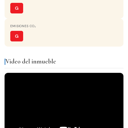
COCINA
Independiente
G
PARKING
EMISIONES CO₂
Opcional
G
Equipamiento y servicios
Video del inmueble
Armarios
Trastero
empotrados
Galería
Todo exterior
Acabados
SUELO