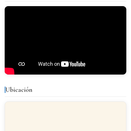
Independiente
VISTAS
Despejados
AMUEBLADO
Amueblado
Equipamiento y servicios
Ubicación
Balcón
Galería
Luminoso
Todo exterior