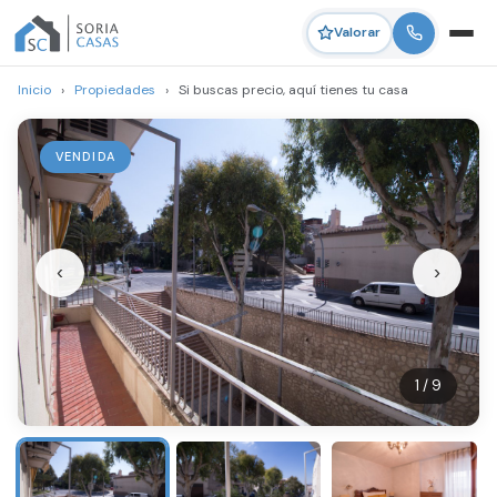
Valorar
Inicio
›
Propiedades
›
Si buscas precio, aquí tienes tu casa
VENDIDA
‹
›
1 / 9