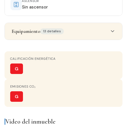
ASCENSOR
Sin ascensor
Equipamiento
13 detalles
Detalles del inmueble
CALIFICACIÓN ENERGÉTICA
ESTADO
Entrar a vivir
G
ORIENTACIÓN
EMISIONES CO₂
Sureste
G
AGUA CALIENTE
Termo Eléctrico
Video del inmueble
COCINA