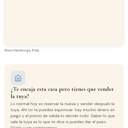
Acabados
SUELO
Terrazo
CARPINTERÍA INTERIOR
Sapeli
Novo Hamburgo, Elda
CARPINTERÍA EXTERIOR
Aluminio
¿Te encaja esta casa pero tienes que vender
la tuya?
Lo normal hoy es reservar la nueva y vender después la
tuya. Ahí no te puedes equivocar: hay mucho dinero en
juego y el precio de salida lo decide todo. Saber lo que
vale la tuya es lo que te dice si puedes dar el paso.
Gratis y sin compromiso.