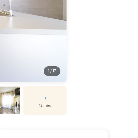
1 / 17
+
12 más