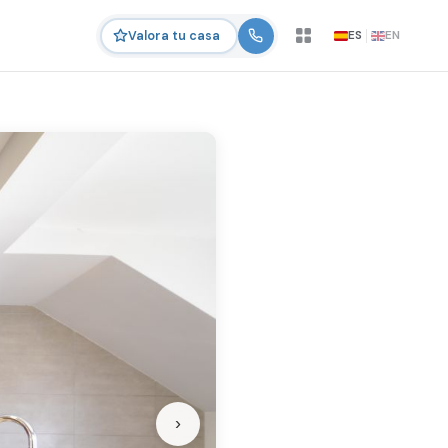
ES
EN
Valora tu casa
›