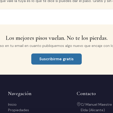
que vale la tuya es lo que te dice si puedes dar el paso. Gratis y s
Los mejores pisos vuelan. No te los pierdas.
iso en tu email en cuanto publiquemos algo nuevo que encaje con l
Suscribirme gratis
Navegación
Contacto
Inicio
C/ Manuel Maestre
Propiedades
Elda (Alicante)