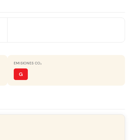
ORIENTACIÓN
Sureste
COCINA
Independiente
EMISIONES CO₂
VISTAS
Despejados
G