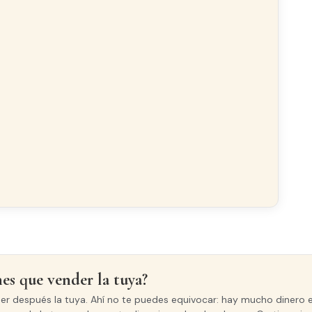
ría
Lavadero
 exterior
CARPINTERÍA INTERIOR
Roble
nes que vender la tuya?
der después la tuya. Ahí no te puedes equivocar: hay mucho dinero e