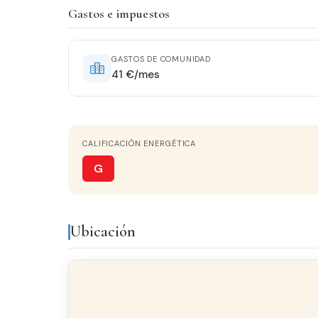
Gastos e impuestos
ESTADO
Semireformado
GASTOS DE COMUNIDAD
41 €/mes
AGUA CALIENTE
Termo Eléctrico
CALIFICACIÓN ENERGÉTICA
TERRAZA
60 m²
G
AMUEBLADO
Amueblado
Ubicación
Equipamiento y servicios