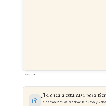
Armarios empotrados
Gale
Luminoso
Todo
Acabados
SUELO
Terrazo
CARPINTERÍA EXTERIOR
Centro, Elda
PVC/Climalit
¿Te encaja esta casa pero tie
Lo normal hoy es reservar la nueva y ven