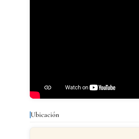
Galería
Acabados
SUELO
Gres
CARPINTERÍA EXTERIOR
Aluminio
Ubicación