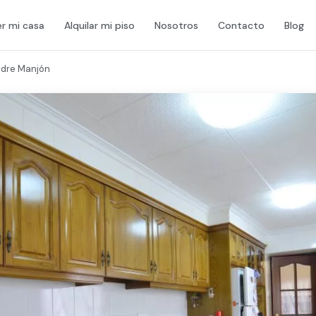
r mi casa
Alquilar mi piso
Nosotros
Contacto
Blog
adre Manjón