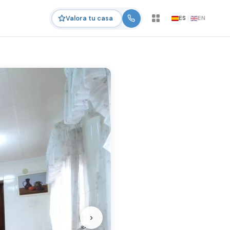
ES
EN
Valora tu casa
›