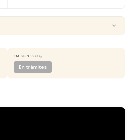
EMISIONES CO₂
COCINA
Independiente
En trámites
PATIO
Sí