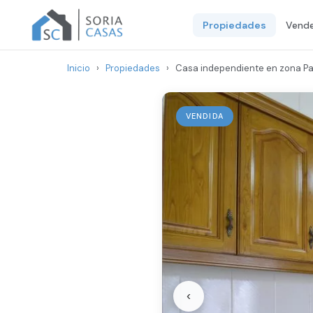
Propiedades
Vende
Inicio
›
Propiedades
›
Casa independiente en zona P
VENDIDA
‹