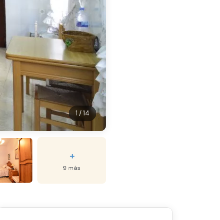
1 / 14
+
9 más