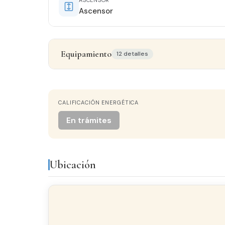
Ascensor
Equipamiento
12 detalles
Detalles del inmueble
CALIFICACIÓN ENERGÉTICA
ORIENTACIÓN
Sur
En trámites
COCINA
Independiente
Ubicación
VISTAS
Al Parque