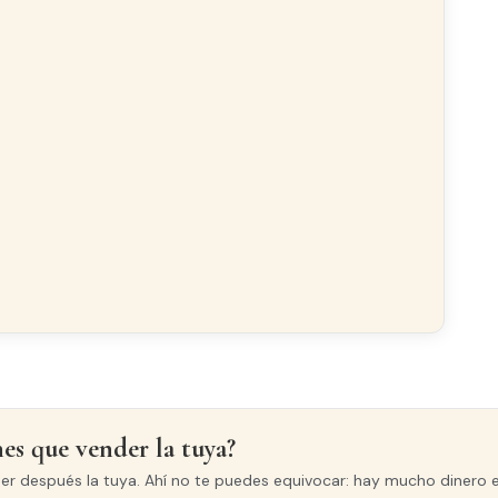
ría
Luminoso
CARPINTERÍA INTERIOR
Haya
nes que vender la tuya?
der después la tuya. Ahí no te puedes equivocar: hay mucho dinero e