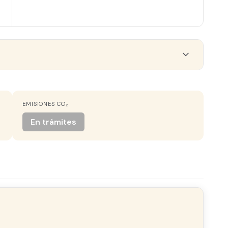
EMISIONES CO₂
CALEFACCIÓN
Gas natural
En trámites
GARAJE
1 plaza incluida