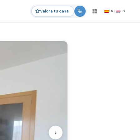
ES
EN
Valora tu casa
›