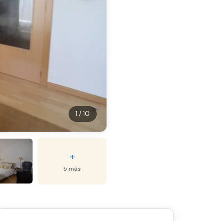
1 / 10
+
5 más