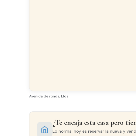
Equipamiento y servicios
Balcón
Gale
Urbanización
Acabados
SUELO
Avenida de ronda, Elda
Tarima
CARPINTERÍA EXTERIOR
¿Te encaja esta casa pero tie
Aluminio
Lo normal hoy es reservar la nueva y ven