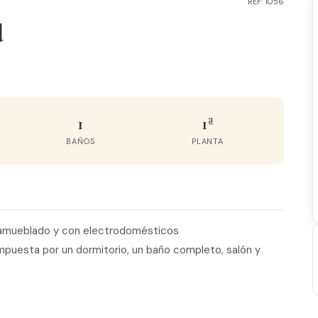
REF: 1056
d
1
1ª
BAÑOS
PLANTA
 amueblado y con electrodomésticos
ompuesta por un dormitorio, un baño completo, salón y