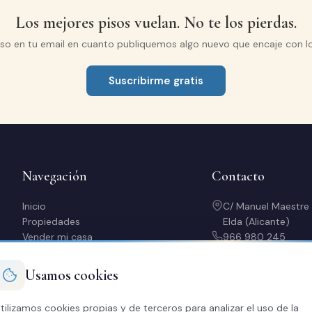
Los mejores pisos vuelan. No te los pierdas.
iso en tu email en cuanto publiquemos algo nuevo que encaje con l
Suscribirme gratis
Navegación
Contacto
Inicio
C/ Manuel Maestre
Propiedades
Elda (Alicante)
Vender mi casa
966 980 245
Alquilar mi piso
contacto@soriaca
Quiero comprar
L-V: 10:00-14:00 y
Usamos cookies
Nosotros
Contacto
tilizamos cookies propias y de terceros para analizar el uso de la