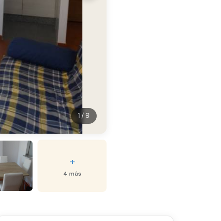
1 / 9
+
4 más