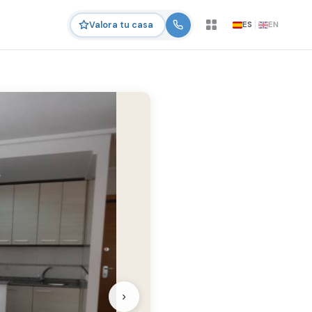
ES
EN
Valora tu casa
›