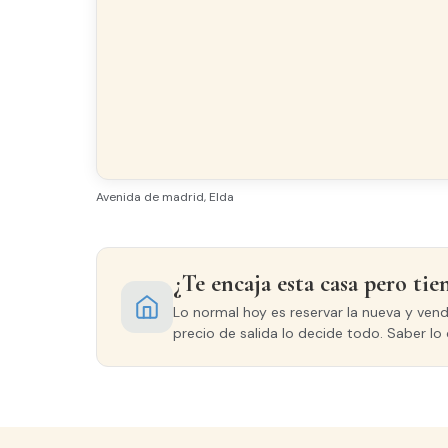
SUELO
Tarima Flotante
CARPINTERÍA EXTERIOR
Aluminio/Climalit
Avenida de madrid, Elda
¿Te encaja esta casa pero tie
Lo normal hoy es reservar la nueva y ven
precio de salida lo decide todo. Saber lo 