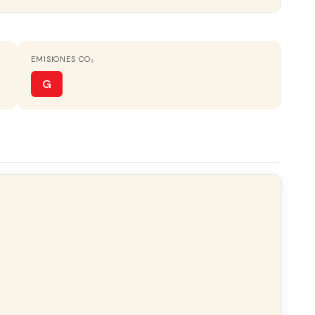
EMISIONES CO₂
ORIENTACIÓN
Sur
G
AMUEBLADO
Amueblado
noso