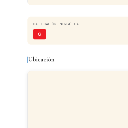
Detalles del inmueble
CALIFICACIÓN ENERGÉTICA
ESTADO
Nuevo
G
COCINA
Cocina-Office
Ubicación
Equipamiento y servicios
Galería
Lumi
Acabados