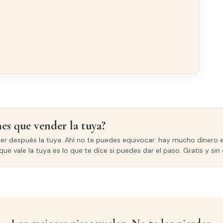
ría
Luminoso
CARPINTERÍA INTERIOR
nes que vender la tuya?
Madera
der después la tuya. Ahí no te puedes equivocar: hay mucho dinero e
que vale la tuya es lo que te dice si puedes dar el paso. Gratis y s