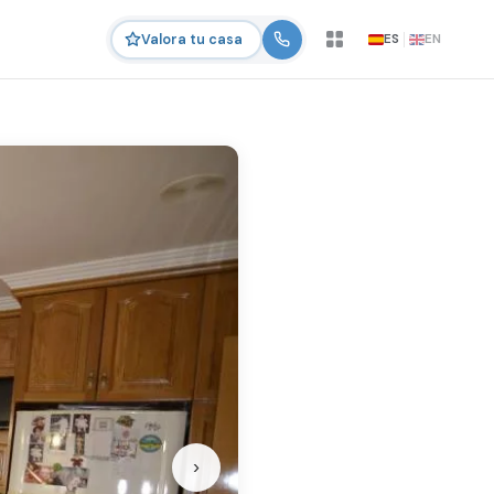
ES
EN
Valora tu casa
›