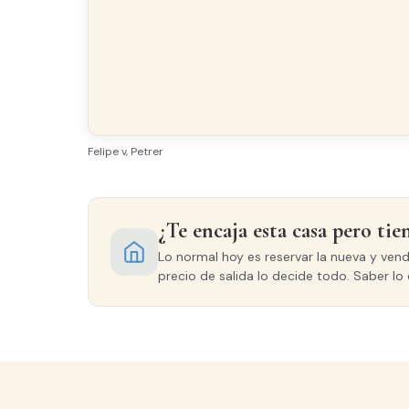
Balcón
Gale
Todo exterior
Felipe v, Petrer
Acabados
SUELO
¿Te encaja esta casa pero tie
Granito
Lo normal hoy es reservar la nueva y ven
precio de salida lo decide todo. Saber lo 
CARPINTERÍA EXTERIOR
Climalit