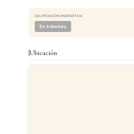
CALIFICACIÓN ENERGÉTICA
CALEFACCIÓN
Individual Gasoleo
En trámites
COCINA
Independiente
Ubicación
PATIO
Sí
Equipamiento y servicios
Aire acondicionado
Chi