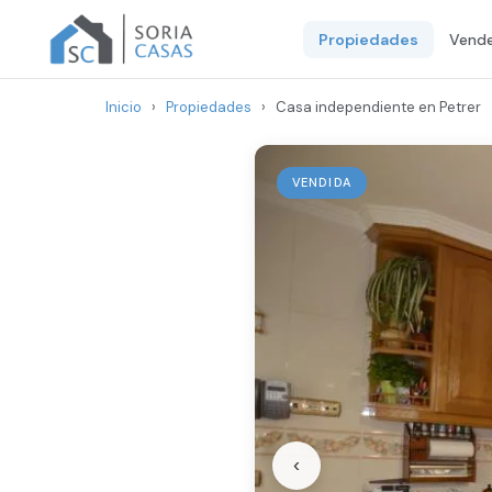
Propiedades
Vende
Inicio
›
Propiedades
›
Casa independiente en Petrer
VENDIDA
‹