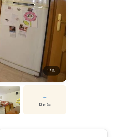
1 / 18
+
13 más