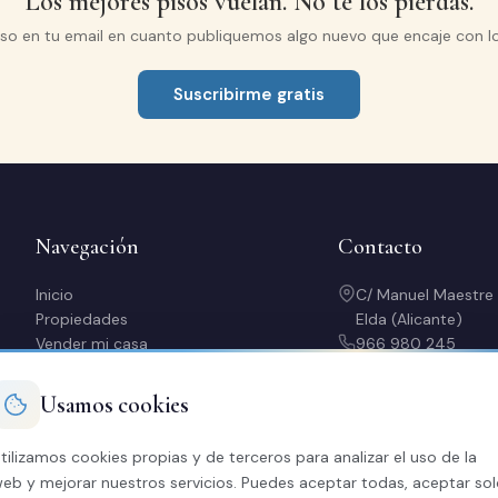
Los mejores pisos vuelan. No te los pierdas.
iso en tu email en cuanto publiquemos algo nuevo que encaje con l
Suscribirme gratis
Navegación
Contacto
Inicio
C/ Manuel Maestre
Propiedades
Elda (Alicante)
Vender mi casa
966 980 245
Alquilar mi piso
contacto@soriaca
Quiero comprar
L-V: 10:00-14:00 y
Usamos cookies
Nosotros
Contacto
tilizamos cookies propias y de terceros para analizar el uso de la
Calculadora
eb y mejorar nuestros servicios. Puedes aceptar todas, aceptar so
Valora tu casa