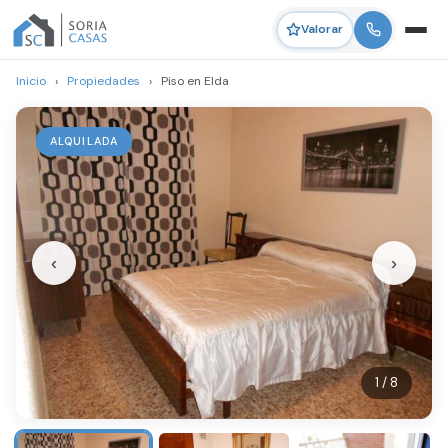
Valorar
Inicio
›
Propiedades
›
Piso en Elda
ALQUILADA
‹
›
1 / 8