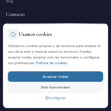
Blog
Contacto
C/ Manuel Maestre 31, 03600 Elda (Alicante)
966 980 245
Usamos cookies
contacto@soriacasas.com
L-V: 10:00-14:00 y 16:30-20:30
Utilizamos cookies propias y de terceros para analizar el
uso de la web y mejorar nuestros servicios. Puedes
Legal
aceptar todas, aceptar solo las funcionales o configurar
tus preferencias.
Política de cookies
Política de privacidad
Aviso legal
Cookies
Aceptar todas
Solo funcionales
© 2026 Soria Casas
Configurar
Hecha con cariño en Elda